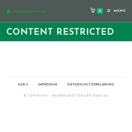
Zum
Inhalt
0
MENÜ
springen
CONTENT RESTRICTED
AGB’S
IMPRESSUM
DATENSCHUTZERKLÄRUNG
© COPYRIGHT - MEINEPLAKETTEN.DE­® (2022-24)