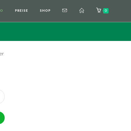
0
TO
PREISE
SHOP
er