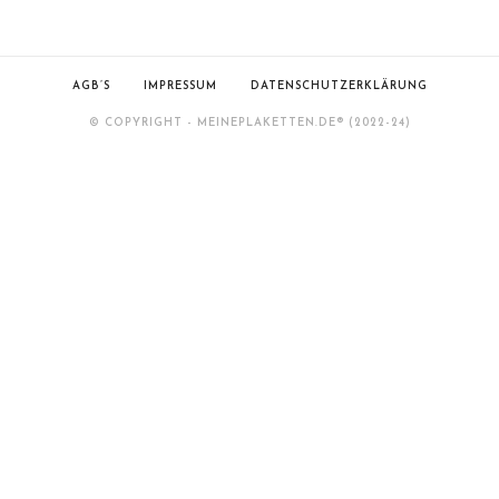
AGB’S
IMPRESSUM
DATENSCHUTZERKLÄRUNG
© COPYRIGHT - MEINEPLAKETTEN.DE­® (2022-24)