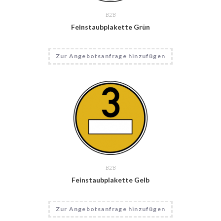
B2B
Feinstaubplakette Grün
Dieses
Zur Angebotsanfrage hinzufügen
Produkt
weist
mehrere
Varianten
auf.
Die
Optionen
können
auf
der
Produktseite
gewählt
werden
B2B
Feinstaubplakette Gelb
Zur Angebotsanfrage hinzufügen