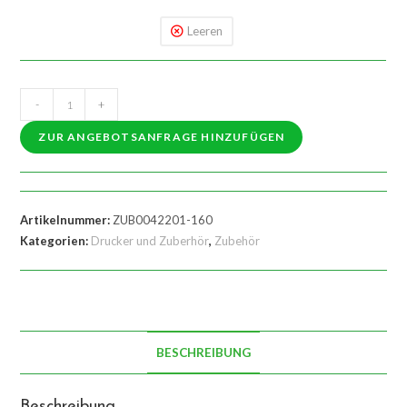
Leeren
Druckführungsschablone
-
+
Menge
ZUR ANGEBOTSANFRAGE HINZUFÜGEN
Artikelnummer:
ZUB0042201-160
Kategorien:
Drucker und Zuberhör
,
Zubehör
BESCHREIBUNG
Beschreibung