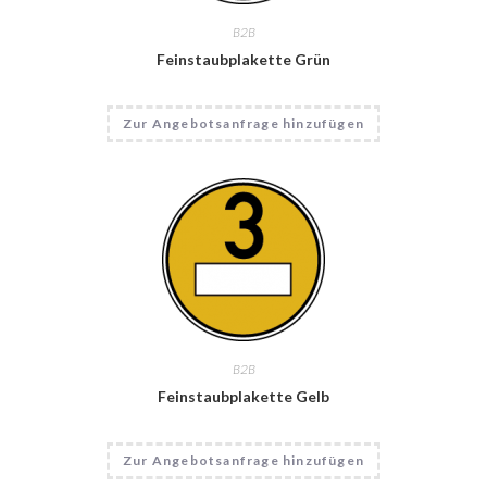
B2B
Feinstaubplakette Grün
Dieses
Zur Angebotsanfrage hinzufügen
Produkt
weist
mehrere
Varianten
auf.
Die
Optionen
können
auf
der
Produktseite
gewählt
werden
B2B
Feinstaubplakette Gelb
Zur Angebotsanfrage hinzufügen