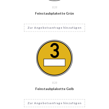
B2B
Feinstaubplakette Grün
Dieses
Zur Angebotsanfrage hinzufügen
Produkt
weist
mehrere
Varianten
auf.
Die
Optionen
können
auf
der
Produktseite
gewählt
werden
B2B
Feinstaubplakette Gelb
Zur Angebotsanfrage hinzufügen